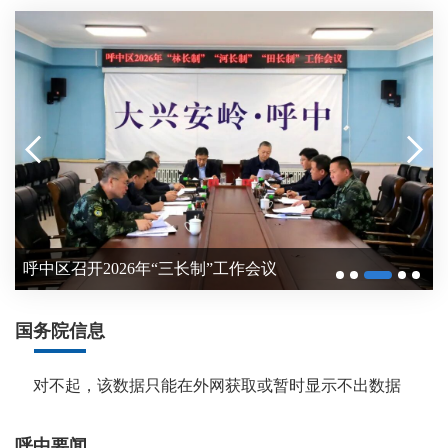
呼中区召开林下资源采集工作协调推进会
呼中区召开2026年“三长制”工作会议
呼中区召开林下资源采集工作协调推进会
“冷韵兴安·四季呼中”呼中区旅游风光摄影展亮相大连 唱响“中国最冷小镇”文旅品牌
呼中区召开2026年防汛抗旱工作会议 压实责任筑牢安全防线
“冷资源”转化为“热产业” 呼中区深耕冰雪全产业链塑文旅新品牌
“冷资源”转化为“热产业” 呼中区深耕冰雪全产业链塑文旅新品牌
国务院信息
对不起，该数据只能在外网获取或暂时显示不出数据
呼中要闻