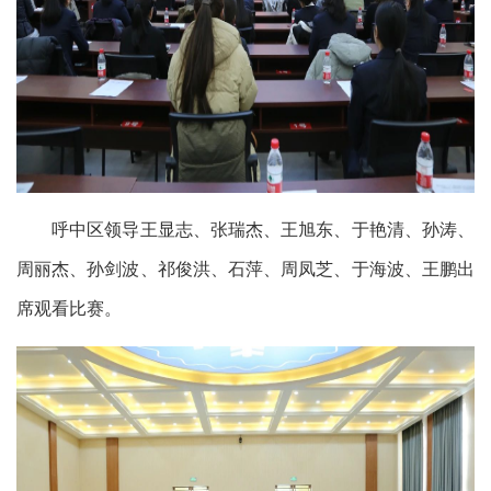
呼中区领导王显志、张瑞杰、王旭东、于艳清、孙涛、
周丽杰、孙剑波、祁俊洪、石萍、周凤芝、于海波、王鹏出
席观看比赛。