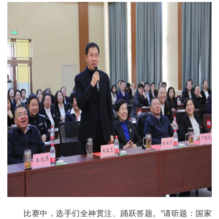
比赛中，选手们全神贯注、踊跃答题。“请听题：国家