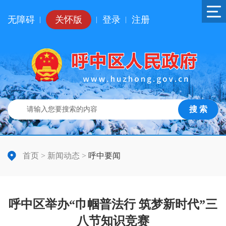
无障碍
关怀版
登录
注册
|
|
|
搜 索
首页
>
新闻动态
>
呼中要闻
呼中区举办“巾帼普法行 筑梦新时代”三
八节知识竞赛