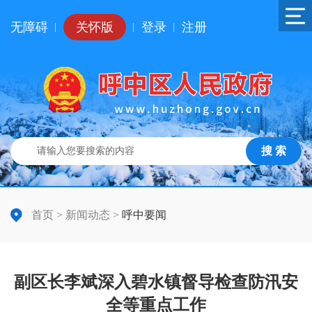
无障碍
关怀版
登录
注册
|
|
|
搜 索
首页
>
新闻动态
>
呼中要闻
副区长李斌深入碧水镇督导检查防汛安
全等重点工作