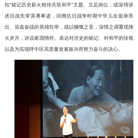
扣“铭记历史薪火相传共筑和平”主题、立足岗位，或深情讲
述抗战先辈英勇事迹，回溯抗日战争时期中华儿女挺身而
出、浴血奋战的英雄壮举，或以慷慨之音，深情之调重现烽
火岁月，诉说家国情怀。表达对历史的铭记、对和平的珍视
以及为实现呼中区高质量发展振兴而努力奋斗的决心。