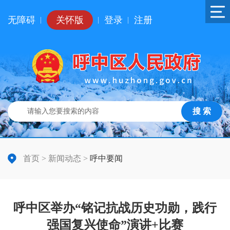
无障碍
关怀版
登录
注册
|
|
|
搜 索
首页
>
新闻动态
>
呼中要闻
呼中区举办“铭记抗战历史功勋，践行
强国复兴使命”演讲+比赛