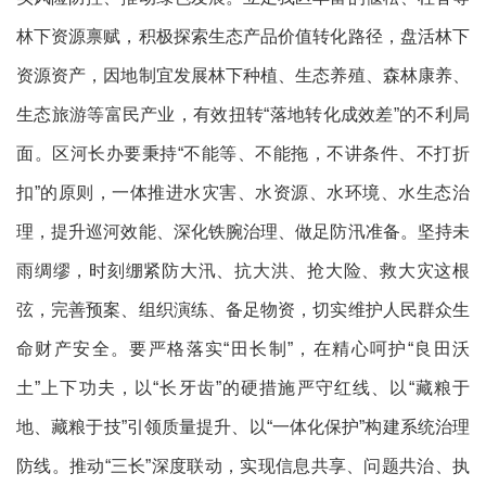
林下资源禀赋，积极探索生态产品价值转化路径，盘活林下
资源资产，因地制宜发展林下种植、生态养殖、森林康养、
生态旅游等富民产业，有效扭转“落地转化成效差”的不利局
面。区河长办要秉持“不能等、不能拖，不讲条件、不打折
扣”的原则，一体推进水灾害、水资源、水环境、水生态治
理，提升巡河效能、深化铁腕治理、做足防汛准备。坚持未
雨绸缪，时刻绷紧防大汛、抗大洪、抢大险、救大灾这根
弦，完善预案、组织演练、备足物资，切实维护人民群众生
命财产安全。要严格落实“田长制”，在精心呵护“良田沃
土”上下功夫，以“长牙齿”的硬措施严守红线、以“藏粮于
地、藏粮于技”引领质量提升、以“一体化保护”构建系统治理
防线。推动“三长”深度联动，实现信息共享、问题共治、执