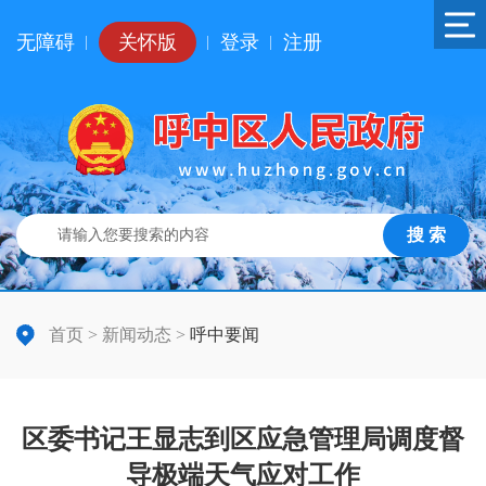
无障碍
关怀版
登录
注册
|
|
|
搜 索
首页
>
新闻动态
>
呼中要闻
区委书记王显志到区应急管理局调度督
导极端天气应对工作