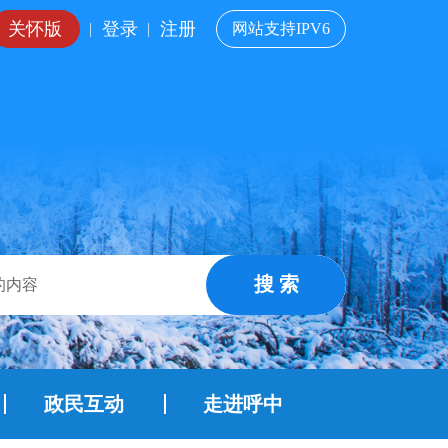
关怀版
登录
注册
|
|
网站支持IPV6
搜 索
政民互动
走进呼中