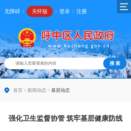
无障碍
关怀版
登录
注册
|
|
|
搜 索
首页
>
新闻动态
>
基层动态
强化卫生监督协管 筑牢基层健康防线