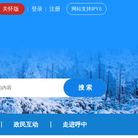
关怀版
登录
注册
|
|
网站支持IPV6
搜 索
政民互动
走进呼中