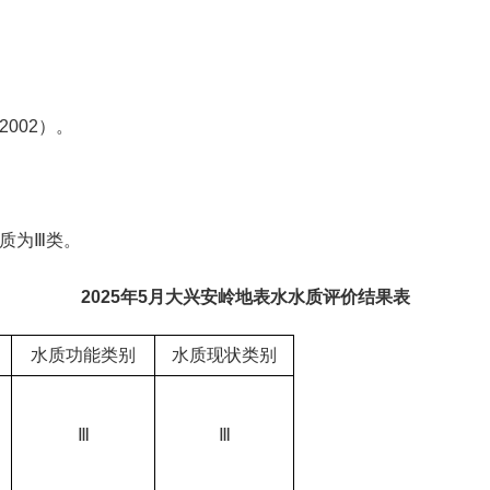
2002）。
质为Ⅲ类
。
2025年
5
月大兴安岭地表水水质评价结果表
水质功能类别
水质现状类别
Ⅲ
Ⅲ