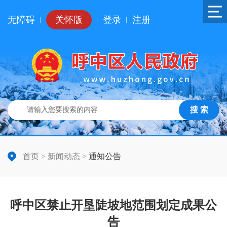
无障碍
关怀版
登录
注册
|
|
|
搜 索
首页
>
新闻动态
>
通知公告
呼中区禁止开垦陡坡地范围划定成果公
告