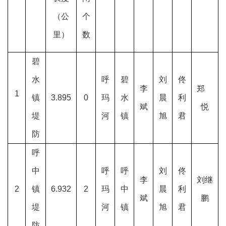
（公
个
里）
数
碧
水
呼
碧
刘
佟
李
郑
1
镇
3.895
0
玛
水
晨
利
斌
悦
堤
河
镇
旭
君
防
呼
中
呼
呼
刘
佟
李
刘继
2
镇
6.932
2
玛
中
晨
利
斌
鹏
堤
河
镇
旭
君
防