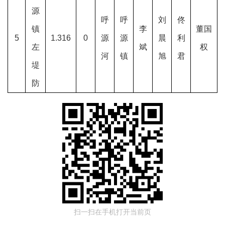
源
呼
呼
刘
佟
镇
李
董国
5
1.316
0
源
源
晨
利
左
斌
权
河
镇
旭
君
堤
防
扫一扫在手机打开当前页