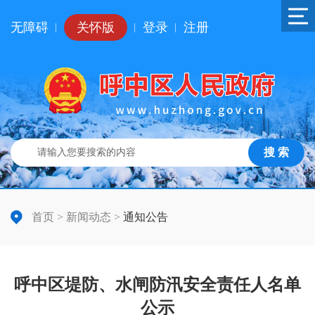
无障碍
关怀版
登录
注册
|
|
|
搜 索
首页
>
新闻动态
>
通知公告
呼中区堤防、水闸防汛安全责任人名单
公示