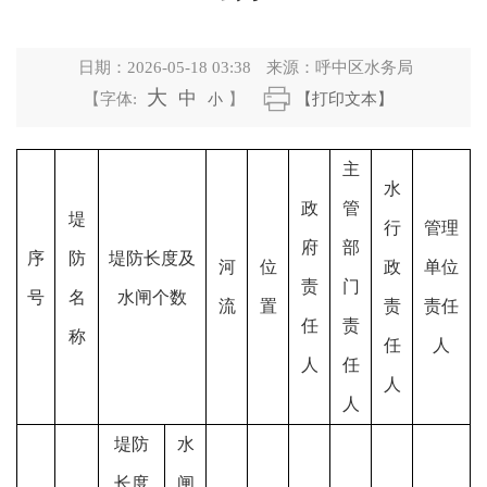
日期：
2026-05-18 03:38
来源：
呼中区水务局
大
中
【字体:
小
】
【打印文本】
主
水
政
管
堤
行
管理
府
部
序
防
堤防长度及
河
位
政
单位
责
门
号
名
水闸个数
流
置
责
责任
任
责
称
任
人
人
任
人
人
堤防
水
长度
闸