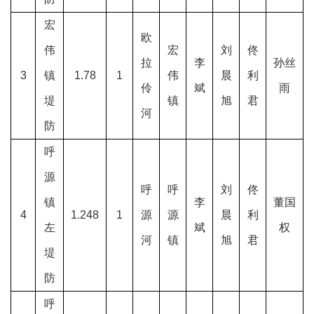
宏
欧
伟
宏
刘
佟
拉
李
孙丝
3
镇
1.78
1
伟
晨
利
伶
斌
雨
堤
镇
旭
君
河
防
呼
源
呼
呼
刘
佟
镇
李
董国
4
1.248
1
源
源
晨
利
左
斌
权
河
镇
旭
君
堤
防
呼