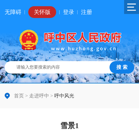
无障碍
关怀版
登录
注册
|
|
|
搜 索
首页
>
走进呼中
>
呼中风光
雪景1