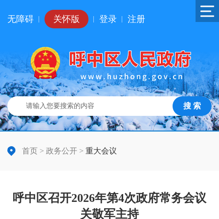
无障碍
关怀版
登录
注册
|
|
|
搜 索
首页
>
政务公开
>
重大会议
呼中区召开2026年第4次政府常务会议
关敬军主持