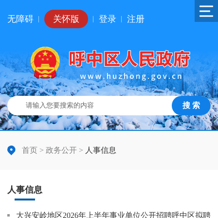
无障碍
关怀版
登录
注册
|
|
|
搜 索
首页
>
政务公开
>
人事信息
人事信息
大兴安岭地区2026年上半年事业单位公开招聘呼中区拟聘