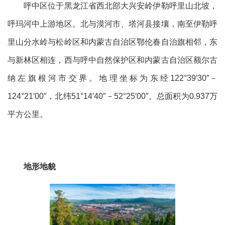
呼中区位于黑龙江省西北部大兴安岭伊勒呼里山北坡，
呼玛河中上游地区。北与漠河市、塔河县接壤，南至伊勒呼
里山分水岭与松岭区和内蒙古自治区鄂伦春自治旗相邻，东
与新林区相连，西与呼中自然保护区和内蒙古自治区额尔古
纳左旗根河市交界。地理坐标为东经122°39′30″－
124°21′00″，北纬51°14′40″－52°25′00″。总面积为0.937万
平方公里。
地形地貌