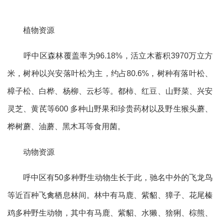
植物资源
呼中区森林覆盖率为96.18%，活立木蓄积3970万立方
米，树种以兴安落叶松为主，约占80.6%，树种有落叶松、
樟子松、白桦、杨柳、云杉等。都柿、红豆、山野菜、兴安
灵芝、黄芪等600 多种山野果和珍贵药材以及野生猴头蘑、
桦树蘑、油蘑、黑木耳等食用菌。
动物资源
呼中区有50多种野生动物生长于此，驰名中外的飞龙鸟
等近百种飞禽栖息林间。林中有马鹿、紫貂、獐子、花尾榛
鸡多种野生动物，其中有马鹿、紫貂、水獭、猞猁、棕熊、